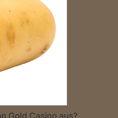
n Gold Casino aus?