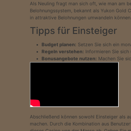
Als Neuling fragt man sich oft, wie man am b
Belohnungssystem, bekannt als Yukon Gold Cas
in attraktive Belohnungen umwandeln können.
Tipps für Einsteiger
Budget planen:
Setzen Sie sich ein mona
Regeln verstehen:
Informieren Sie sich 
Bonusangebote nutzen:
Machen Sie sich
Abschließend können sowohl Einsteiger als a
machen. Durch die Kombination aus Benutzerf
dieses Casino von der Masse ab. Gehen Sie mi