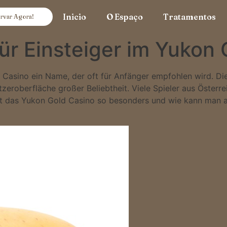
Inicio
O Espaço
Tratamentos
rvar Agora!
für Einsteiger im Yukon
d Casino ein Name, der oft für Anfänger empfohlen wird. Die
zeroberfläche großer Beliebtheit. Viele Spieler aus Österr
t das Yukon Gold Casino so besonders und wie kann man al