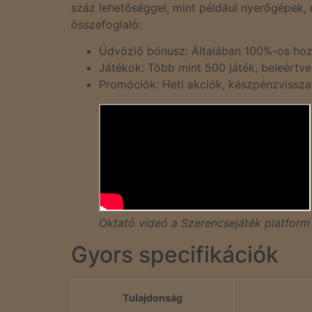
száz lehetőséggel, mint például nyerőgépek, 
összefoglaló:
Üdvözlő bónusz: Általában 100%-os hozz
Játékok: Több mint 500 játék, beleértve
Promóciók: Heti akciók, készpénzvissza
Oktató videó a Szerencsejáték platform 
Gyors specifikációk
Tulajdonság