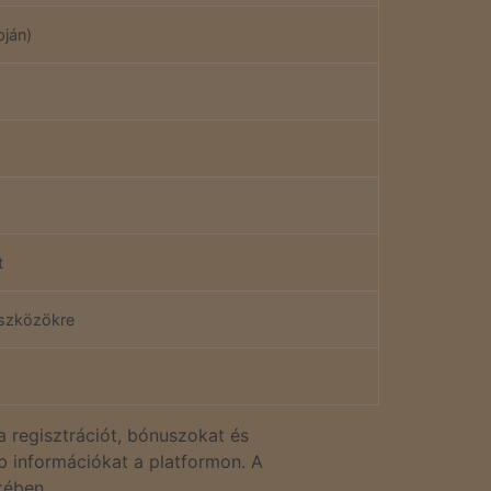
pján)
t
eszközökre
 regisztrációt, bónuszokat és
ebb információkat a platformon. A
kében.