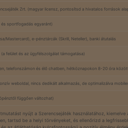
csejáték Zrt. (magyar licensz, pontosítsd a hivatalos források ala
 és sportfogadás egyaránt)
sa/Mastercard), e-pénztárcák (Skrill, Neteller), banki átutalás
(a felület és az ügyfélszolgálat támogatása)
len, telefonszámon és élő chatben, hétköznapokon 8-20 óra közöt
onzív weboldal, nincs dedikált alkalmazás, de optimalizálva mobil
ópénztől függően változhat)
mutatást nyújt a Szerencsejáték használatához, kiemelve a
sen, tartsd be a helyi törvényeket, és ellenőrizd a legfriss
 és az átláthatóság kulcsfontosságú a pozitív élmény érde