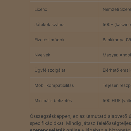
Licenc
Nemzeti Szeren
Játékok száma
500+ (kaszinó
Fizetési módok
Bankkártya (Vi
Nyelvek
Magyar, Angol 
Ügyfélszolgálat
Elérhető emai
Mobil kompatibilitás
Teljesen reszp
Minimális befizetés
500 HUF (vált
Összegzésképpen, ez az útmutató alapvető út
specifikációkat. Mindig játssz felelősségtelje
szerencsejáték online
világában a biztonság