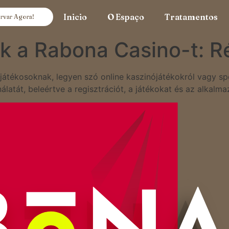
Inicio
O Espaço
Tratamentos
rvar Agora!
k a Rabona Casino-t: R
játékosoknak, legyen szó online kaszinójátékokról vagy sp
atát, beleértve a regisztrációt, a játékokat és az alkalma