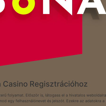
 Casino Regisztrációhoz
rű folyamat. Először is, látogass el a hivatalos weboldalra
lítanod egy felhasználónevet és jelszót. Ezekre az adatokra 