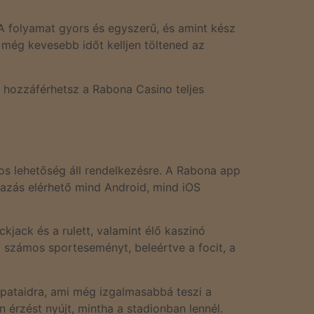
A folyamat gyors és egyszerű, és amint kész
 még kevesebb időt kelljen töltened az
n hozzáférhetsz a Rabona Casino teljes
os lehetőség áll rendelkezésre. A Rabona app
mazás elérhető mind Android, mind iOS
kjack és a rulett, valamint élő kaszinó
 számos sporteseményt, beleértve a focit, a
apataidra, ami még izgalmasabbá teszi a
 érzést nyújt, mintha a stadionban lennél.