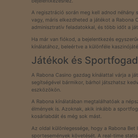
bejelentkezéshez.
A regisztráció során meg kell adnod néhány s
vagy, máris elkezdheted a játékot a Rabona C
adminisztratív feladatokkal, és több időt a já
Ha már van fiókod, a bejelentkezés egyszerűe
kínálatához, beleértve a különféle kaszinójá
Játékok és Sportfoga
A Rabona Casino gazdag kínálattal várja a já
segítségével bármikor, bárhol játszhatsz ke
eszközökön.
A Rabona kínálatában megtalálhatóak a népszer
élmények is. Azoknak, akik inkább a sportfog
kosárlabdát és még sok mást.
Az oldal különlegessége, hogy a Rabona Bet 
sportesemények követését. A real-time statis